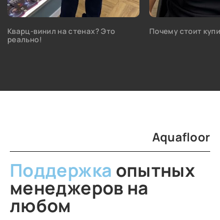
Кварц-винил на стенах? Это
Почему стоит купи
реально!
Aquafloor
Поддержка
опытных
менеджеров на
любом